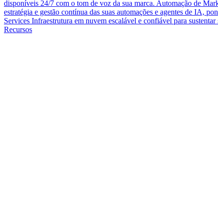
disponíveis 24/7 com o tom de voz da sua marca.
Automação de Mark
estratégia e gestão contínua das suas automações e agentes de IA, pon
Services
Infraestrutura em nuvem escalável e confiável para sustenta
Recursos