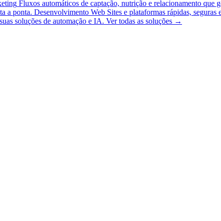
eting
Fluxos automáticos de captação, nutrição e relacionamento que g
ta a ponta.
Desenvolvimento Web
Sites e plataformas rápidas, seguras
r suas soluções de automação e IA.
Ver todas as soluções
→