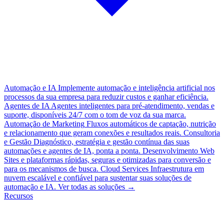
Automação e IA
Implemente automação e inteligência artificial nos
processos da sua empresa para reduzir custos e ganhar eficiência.
Agentes de IA
Agentes inteligentes para pré-atendimento, vendas e
suporte, disponíveis 24/7 com o tom de voz da sua marca.
Automação de Marketing
Fluxos automáticos de captação, nutrição
e relacionamento que geram conexões e resultados reais.
Consultoria
e Gestão
Diagnóstico, estratégia e gestão contínua das suas
automações e agentes de IA, ponta a ponta.
Desenvolvimento Web
Sites e plataformas rápidas, seguras e otimizadas para conversão e
para os mecanismos de busca.
Cloud Services
Infraestrutura em
nuvem escalável e confiável para sustentar suas soluções de
automação e IA.
Ver todas as soluções
→
Recursos