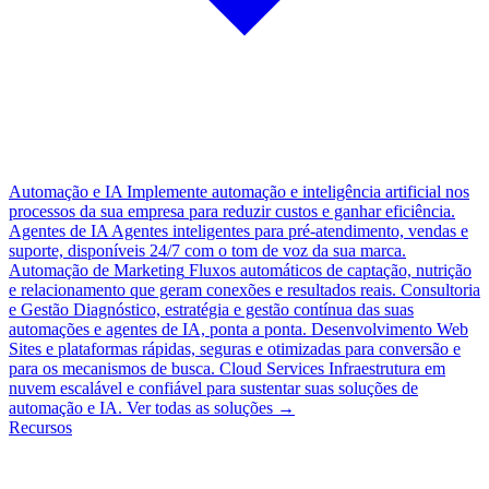
Automação e IA
Implemente automação e inteligência artificial nos
processos da sua empresa para reduzir custos e ganhar eficiência.
Agentes de IA
Agentes inteligentes para pré-atendimento, vendas e
suporte, disponíveis 24/7 com o tom de voz da sua marca.
Automação de Marketing
Fluxos automáticos de captação, nutrição
e relacionamento que geram conexões e resultados reais.
Consultoria
e Gestão
Diagnóstico, estratégia e gestão contínua das suas
automações e agentes de IA, ponta a ponta.
Desenvolvimento Web
Sites e plataformas rápidas, seguras e otimizadas para conversão e
para os mecanismos de busca.
Cloud Services
Infraestrutura em
nuvem escalável e confiável para sustentar suas soluções de
automação e IA.
Ver todas as soluções
→
Recursos