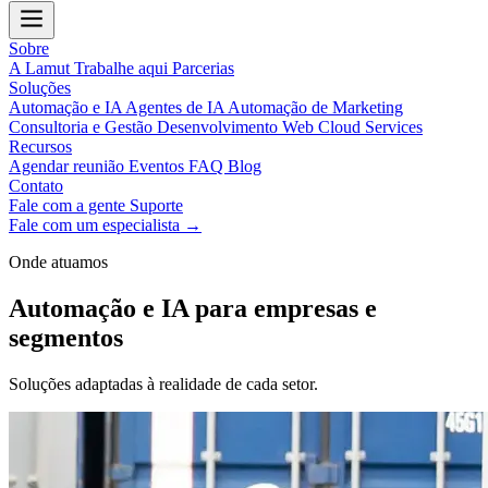
Sobre
A Lamut
Trabalhe aqui
Parcerias
Soluções
Automação e IA
Agentes de IA
Automação de Marketing
Consultoria e Gestão
Desenvolvimento Web
Cloud Services
Recursos
Agendar reunião
Eventos
FAQ
Blog
Contato
Fale com a gente
Suporte
Fale com um especialista →
Onde atuamos
Automação e IA para empresas e
segmentos
Soluções adaptadas à realidade de cada setor.