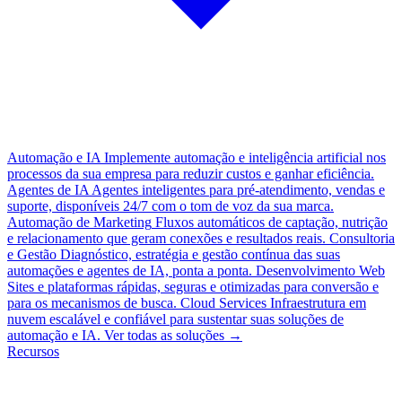
Automação e IA
Implemente automação e inteligência artificial nos
processos da sua empresa para reduzir custos e ganhar eficiência.
Agentes de IA
Agentes inteligentes para pré-atendimento, vendas e
suporte, disponíveis 24/7 com o tom de voz da sua marca.
Automação de Marketing
Fluxos automáticos de captação, nutrição
e relacionamento que geram conexões e resultados reais.
Consultoria
e Gestão
Diagnóstico, estratégia e gestão contínua das suas
automações e agentes de IA, ponta a ponta.
Desenvolvimento Web
Sites e plataformas rápidas, seguras e otimizadas para conversão e
para os mecanismos de busca.
Cloud Services
Infraestrutura em
nuvem escalável e confiável para sustentar suas soluções de
automação e IA.
Ver todas as soluções
→
Recursos